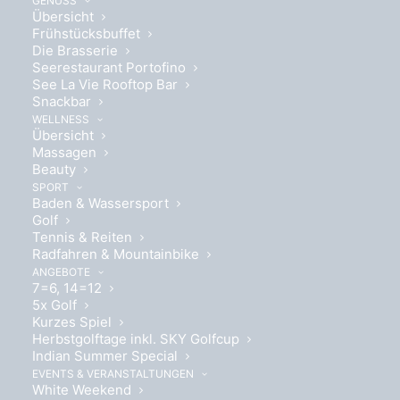
GENUSS
Übersicht
Frühstücksbuffet
Die Brasserie
Seerestaurant Portofino
See La Vie Rooftop Bar
Wohlfühlen auf ca. 16 m²
Snackbar
WELLNESS
Übersicht
Massagen
Beauty
SPORT
Baden & Wassersport
Golf
Boxspringbett 140 x 200cm
Tennis & Reiten
Radfahren & Mountainbike
ANGEBOTE
7=6, 14=12
5x Golf
Kurzes Spiel
Herbstgolftage inkl. SKY Golfcup
Indian Summer Special
EVENTS & VERANSTALTUNGEN
White Weekend