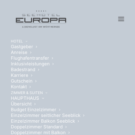
HOTEL
Gastgeber
Anreise
Flughafentransfer
Inklusivleistungen
Badestrand
Karriere
EINZELZIMMER
Gutschein
Kontakt
BALKON SEEBLICK
ZIMMER & SUITEN
HAUPTHAUS
Übersicht
DETAILS
Budget Einzelzimmer
Einzelzimmer seitlicher Seeblick
Einzelzimmer Balkon Seeblick
Doppelzimmer Standard
Doppelzimmer mit Balkon