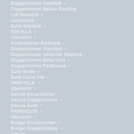
Doppelzimmer Seeblick
Doppelzimmer Balkon Seeblick
Loft Seeseite
Juniorsuite
Suite Seeblick
SEEVILLA
Übersicht
Einzelzimmer Parkseite
Doppelzimmer Standard
Doppelzimmer seitlicher Seeblick
Doppelzimmer Bella Vista
Doppelzimmer Penthouse
Suite Birdie
Suite Dolce Vita
PARKVILLA
Übersicht
Deluxe Einzelzimmer
Deluxe Doppelzimmer
Deluxe Suite
PARKHOUSE
TENNIS & REITEN
Übersicht
Budget Einzelzimmer
Die Pferde sind gesattelt.
Budget Doppelzimmer