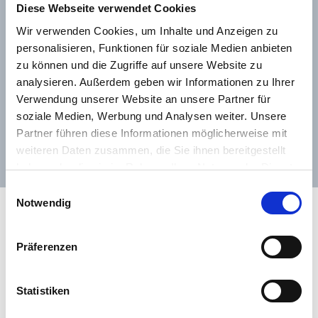
Tennis in Velden
Velden Events
Diese Webseite verwendet Cookies
Hochzeiten, Privat- und Firmenfeiern
Wir verwenden Cookies, um Inhalte und Anzeigen zu
Tagungs- und Seminarräume
Spiel, Satz und Sieg – heißt es auf den umliegenden
GUTSCHEINE
personalisieren, Funktionen für soziale Medien anbieten
Tennisplätzen. Das nächstgelegene Tennisgelände
zu können und die Zugriffe auf unsere Website zu
liegt nur 300 Meter vom Hotel entfernt. Es verfügt
analysieren. Außerdem geben wir Informationen zu Ihrer
über 10 Sandplätze und 2 Hallenplätze. Möchten Sie
Verwendung unserer Website an unsere Partner für
Ihr Spiel verbessern? Dann buchen Sie Ihre
soziale Medien, Werbung und Analysen weiter. Unsere
Trainerstunde. Im Sommer finden auch
Partner führen diese Informationen möglicherweise mit
ZUM BESTPREIS BUCHEN
Gästeturniere statt.
weiteren Daten zusammen, die Sie ihnen bereitgestellt
haben oder die sie im Rahmen Ihrer Nutzung der Dienste
ANFRAGEN
gesammelt haben.
Einwilligungsauswahl
Notwendig
Präferenzen
Statistiken