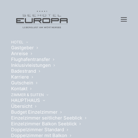
HOTEL
Gastgeber
Anreise
Flughafentransfer
Inklusivleistungen
Badestrand
Karriere
WILLKOMMEN,
Gutschein
Kontakt
AKTIVITÄT.
ZIMMER & SUITEN
HAUPTHAUS
Übersicht
TENNIS & REITEN
Budget Einzelzimmer
Einzelzimmer seitlicher Seeblick
Einzelzimmer Balkon Seeblick
Doppelzimmer Standard
Doppelzimmer mit Balkon