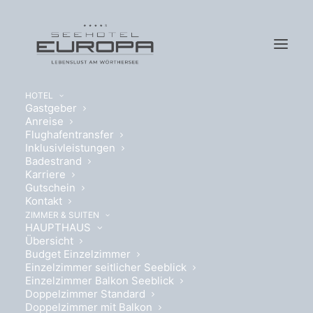
HOTEL
Gastgeber
Anreise
Flughafentransfer
Inklusivleistungen
Badestrand
Karriere
BUDGET
Gutschein
Kontakt
DOPPELZIMMER
ZIMMER & SUITEN
HAUPTHAUS
Übersicht
PARKHOUSE
Budget Einzelzimmer
Einzelzimmer seitlicher Seeblick
Einzelzimmer Balkon Seeblick
Doppelzimmer Standard
Doppelzimmer mit Balkon