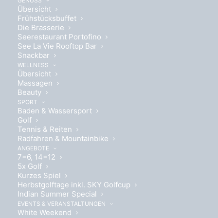
GENUSS
Übersicht
Frühstücksbuffet
Die Brasserie
Seerestaurant Portofino
See La Vie Rooftop Bar
Wohlfühlen auf ca. 21 m²
Snackbar
WELLNESS
Übersicht
Massagen
Beauty
SPORT
Baden & Wassersport
Golf
Boxspringbett 180 x 200cm
Tennis & Reiten
Radfahren & Mountainbike
ANGEBOTE
7=6, 14=12
5x Golf
Kurzes Spiel
Herbstgolftage inkl. SKY Golfcup
Indian Summer Special
EVENTS & VERANSTALTUNGEN
White Weekend