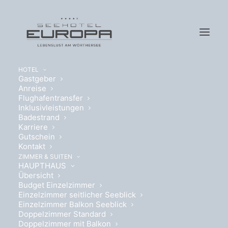
HOTEL
Gastgeber
Anreise
Flughafentransfer
Inklusivleistungen
Badestrand
Karriere
DOPPELZIMMER
Gutschein
Kontakt
STANDARD
ZIMMER & SUITEN
HAUPTHAUS
Übersicht
DETAILS
Budget Einzelzimmer
Einzelzimmer seitlicher Seeblick
Einzelzimmer Balkon Seeblick
Doppelzimmer Standard
Doppelzimmer mit Balkon