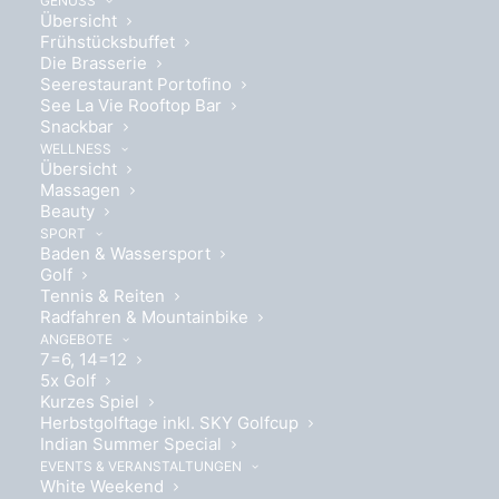
GENUSS
Übersicht
Frühstücksbuffet
Die Brasserie
Seerestaurant Portofino
See La Vie Rooftop Bar
Wohlfühlen auf ca. 25 m²
Snackbar
WELLNESS
Übersicht
Massagen
Beauty
SPORT
Baden & Wassersport
Golf
Boxspringbett 180 x 200cm
Tennis & Reiten
Radfahren & Mountainbike
ANGEBOTE
7=6, 14=12
5x Golf
Kurzes Spiel
Herbstgolftage inkl. SKY Golfcup
Indian Summer Special
EVENTS & VERANSTALTUNGEN
White Weekend