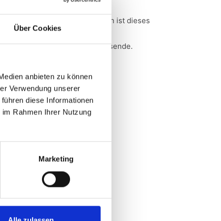
Ruhig in der Seevilla gelegen ist dieses
Über Cookies
Zimmer der perfekte Ort für
erholungsuchende Alleinreisende.
Einzelzimmer
 Medien anbieten zu können
hrer Verwendung unserer
Seevilla
 führen diese Informationen
Parkblick
ie im Rahmen Ihrer Nutzung
Parkett
Aufenthalt buchen
Marketing
Alle zulassen