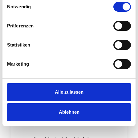
Einwilligungsauswahl
kleinen Überraschungen auf der
Notwendig
Runde.
Präferenzen
Ein Golftag zum
Genießen
Statistiken
Der Spätsommer am
Wörthersee sorgt für ideale
Marketing
Bedingungen: milde
Temperaturen, klare Luft und ein
Ambiente, das Sport und
Genuss einzigartig verbindet.
Alle zulassen
Der SKY Golfcup ist mehr als
nur ein Turnier – er ist ein
Ablehnen
Golftag voller Spiel, Genuss und
guter Gesellschaft.