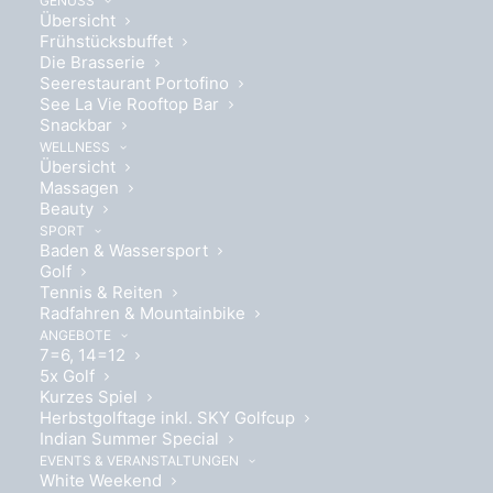
GENUSS
Übersicht
Wörthersee Cocktail Congress
Frühstücksbuffet
Die Brasserie
(IWCC) includes full board, extra
Seerestaurant Portofino
nights (FRI and SAT) for the
See La Vie Rooftop Bar
Snackbar
Wörthersee Cocktail Week (WCW)
WELLNESS
include breakfast and the exclusive
Übersicht
Massagen
Cocktail Passport.
Beauty
SPORT
Baden & Wassersport
Golf
Date of arrival and departure
*
Tennis & Reiten
Radfahren & Mountainbike
ANGEBOTE
7=6, 14=12
5x Golf
Number of guests
*
Kurzes Spiel
Herbstgolftage inkl. SKY Golfcup
Indian Summer Special
EVENTS & VERANSTALTUNGEN
White Weekend