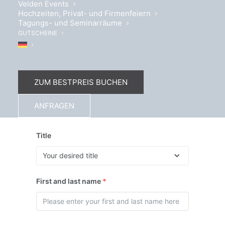
Velden Events
Hochzeiten, Privat- und Firmenfeiern
Your room request
*
Tagungs- und Seminarräume
GUTSCHEINE
Choose your IWCC package or WCW&IWCC
package
*
ZUM BESTPREIS BUCHEN
ANFRAGEN
Title
First and last name
*