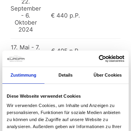
22.
September
- 6.
€ 440 p.P.
Oktober
2024
17. Mai - 7.
€ 495 p.P.
Juni 2024
8.
Zustimmung
Details
Über Cookies
September
bis 22.
€ 495 p.P.
September
Diese Webseite verwendet Cookies
2024
Wir verwenden Cookies, um Inhalte und Anzeigen zu
personalisieren, Funktionen für soziale Medien anbieten
7. Juni bis
zu können und die Zugriffe auf unsere Website zu
5. Juli
€ 530 p.P.
analysieren. Außerdem geben wir Informationen zu Ihrer