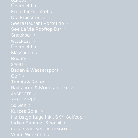
GENUSS
Entdecken Sie das ultimative Liebesabenteuer an
Übersicht
Frühstücksbuffet
einem der romantischsten Orte Österreichs.
Die Brasserie
Tauchen Sie ein in eine Welt voller Zweisamkeit,
Seerestaurant Portofino
während Sie mit Ihrem/Ihrer Liebsten ein exklusives
See La Vie Rooftop Bar
Snackbar
Bootspicknick auf dem glitzernden Wörthersee
WELLNESS
genießen. Nach einem unvergesslichen Tag auf dem
Übersicht
See erwartet Sie eine ganz private Verwöhnoase in
Massagen
Beauty
unserer See-Sauna, in der Sie gemeinsame
SPORT
Momente der Entspannung erleben.
Baden & Wassersport
Golf
Tennis & Reiten
Jetzt anfragen
Radfahren & Mountainbike
ANGEBOTE
7=6, 14=12
5x Golf
Kurzes Spiel
Herbstgolftage inkl. SKY Golfcup
Indian Summer Special
EVENTS & VERANSTALTUNGEN
White Weekend