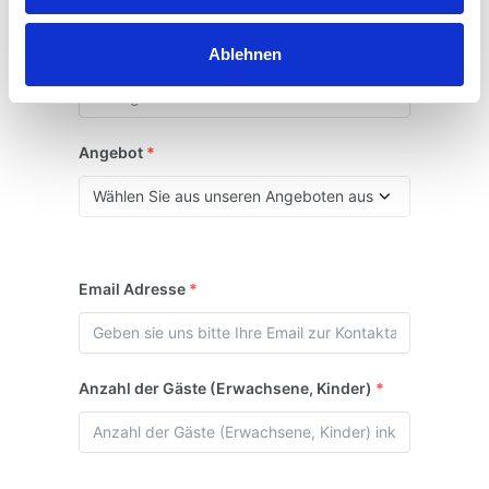
Vor- und Zuname
*
Ablehnen
Angebot
*
Email Adresse
*
Anzahl der Gäste (Erwachsene, Kinder)
*