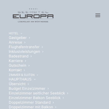
HOTEL
Gastgeber
Anreise
Flughafentransfer
Inklusivleistungen
Badestrand
Karriere
WILLKOMMEN,
Gutschein
Kontakt
ROMANTIK.
ZIMMER & SUITEN
HAUPTHAUS
Übersicht
KUSCHELTAGE
Budget Einzelzimmer
Einzelzimmer seitlicher Seeblick
Einzelzimmer Balkon Seeblick
Doppelzimmer Standard
Doppelzimmer mit Balkon