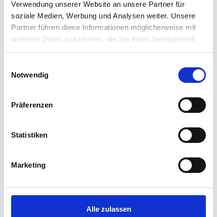
2024
Verwendung unserer Website an unsere Partner für
soziale Medien, Werbung und Analysen weiter. Unsere
Partner führen diese Informationen möglicherweise mit
18. August
weiteren Daten zusammen, die Sie ihnen bereitgestellt
bis 8.
€ 530 p.P.
haben oder die sie im Rahmen Ihrer Nutzung der Dienste
September
gesammelt haben.
2024
Einwilligungsauswahl
Notwendig
Präferenzen
Statistiken
Marketing
Wie wäre es mit einer
romantischen Auszeit im
Seehotel Europa?
Alle zulassen