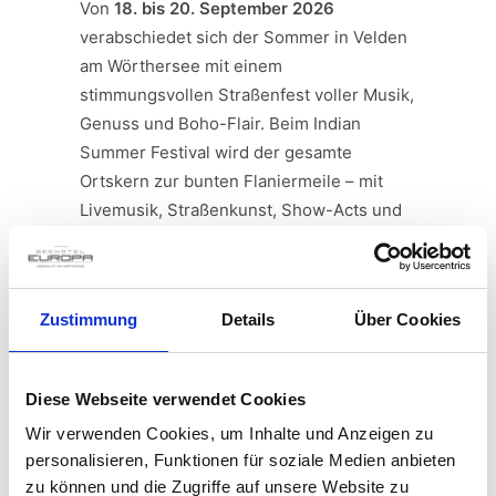
Von
18. bis 20. September 2026
verabschiedet sich der Sommer in Velden
am Wörthersee mit einem
stimmungsvollen Straßenfest voller Musik,
Genuss und Boho-Flair. Beim Indian
Summer Festival wird der gesamte
Ortskern zur bunten Flaniermeile – mit
Livemusik, Straßenkunst, Show-Acts und
ganz viel Lebensfreude.
Genießen, flanieren &
Zustimmung
Details
Über Cookies
feiern
Zwischen Genusshütten, Weinständen und
Diese Webseite verwendet Cookies
Live-Acts darf nach Herzenslust
Wir verwenden Cookies, um Inhalte und Anzeigen zu
geschlemmt und gustiert werden. Die
personalisieren, Funktionen für soziale Medien anbieten
Veldener Gastronom:innen verwöhnen mit
zu können und die Zugriffe auf unsere Website zu
regionalen Spezialitäten und feinen