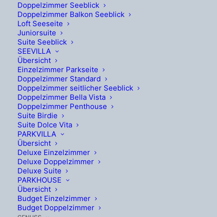
Vom 18. bis 20. September 2026 feiert
Doppelzimmer Seeblick
Doppelzimmer Balkon Seeblick
Velden das Indian Summer Festival mit
Loft Seeseite
Juniorsuite
Musik, Kulinarik und Boho-Flair. Das
Suite Seeblick
Seehotel Europa liegt nur wenige Schritte
SEEVILLA
Übersicht
vom Festivalgeschehen entfernt – ideal, um
Einzelzimmer Parkseite
Doppelzimmer Standard
mittendrin zu feiern und sich
Doppelzimmer seitlicher Seeblick
zwischendurch direkt am Wörthersee zu
Doppelzimmer Bella Vista
Doppelzimmer Penthouse
entspannen.
Suite Birdie
Suite Dolce Vita
PARKVILLA
Übersicht
Deluxe Einzelzimmer
Deluxe Doppelzimmer
Deluxe Suite
PARKHOUSE
Übersicht
Budget Einzelzimmer
Budget Doppelzimmer