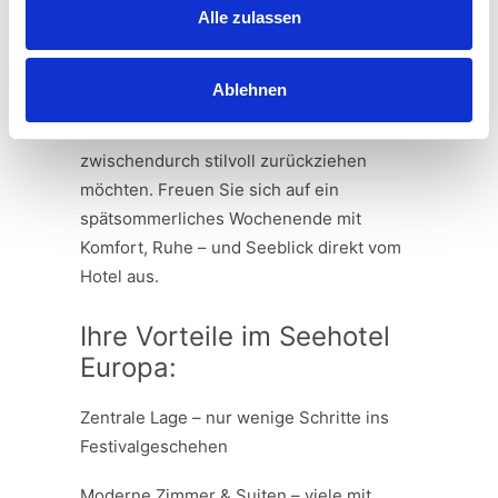
Alle zulassen
Das
Seehotel Europa
liegt direkt am
Wörthersee und nur wenige Schritte vom
Ablehnen
Festivalgeschehen entfernt. Ideal für alle,
die mittendrin feiern und sich
zwischendurch stilvoll zurückziehen
möchten. Freuen Sie sich auf ein
spätsommerliches Wochenende mit
Komfort, Ruhe – und Seeblick direkt vom
Hotel aus.
Ihre Vorteile im Seehotel
Europa:
Zentrale Lage – nur wenige Schritte ins
Festivalgeschehen
Moderne Zimmer & Suiten – viele mit