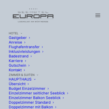
HOTEL
Gastgeber
Anreise
Flughafentransfer
Inklusivleistungen
Badestrand
Karriere
Indian Summer
Gutschein
Kontakt
Festival 2026
ZIMMER & SUITEN
HAUPTHAUS
Übersicht
Budget Einzelzimmer
Einzelzimmer seitlicher Seeblick
Datum
18.-20.9.2026
Einzelzimmer Balkon Seeblick
Doppelzimmer Standard
Doppelzimmer mit Balkon