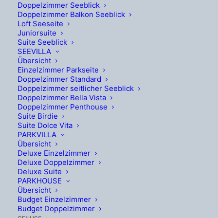
Doppelzimmer Seeblick
Doppelzimmer Balkon Seeblick
Datum
15.-21.6.2026
Loft Seeseite
Juniorsuite
Suite Seeblick
Vom 15. bis 21. Juni zieht das Internationale
SEEVILLA
Übersicht
Sportwagenfestival Velden internationale
Einzelzimmer Parkseite
Doppelzimmer Standard
Fahrer und Fans an den Wörthersee – mit
Doppelzimmer seitlicher Seeblick
Fahrzeugschauen, Ausfahrten und jeder
Doppelzimmer Bella Vista
Doppelzimmer Penthouse
Menge italienischem Flair.
Suite Birdie
Suite Dolce Vita
PARKVILLA
Übersicht
Deluxe Einzelzimmer
Deluxe Doppelzimmer
Deluxe Suite
PARKHOUSE
Übersicht
Budget Einzelzimmer
Budget Doppelzimmer