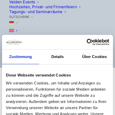
Velden Events
Hochzeiten, Privat- und Firmenfeiern
Tagungs- und Seminarräume
GUTSCHEINE
ZUM BESTPREIS BUCHEN
Zustimmung
Details
Über Cookies
ANFRAGEN
Diese Webseite verwendet Cookies
Internationales
Wir verwenden Cookies, um Inhalte und Anzeigen zu
personalisieren, Funktionen für soziale Medien anbieten
Sportwagenfestival 2026
zu können und die Zugriffe auf unsere Website zu
| Seehotel Europa Resort
analysieren. Außerdem geben wir Informationen zu Ihrer
in Velden
Verwendung unserer Website an unsere Partner für
soziale Medien, Werbung und Analysen weiter. Unsere