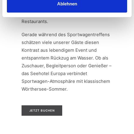
Ablehnen
Strandbereich, Wellness und kulinarische
Highlights in den hoteleigenen
Restaurants.
Gerade während des Sportwagentreffens
schätzen viele unserer Gäste diesen
Kontrast aus lebendigem Event und
entspanntem Rückzug am Wasser. Ob als
Zuschauer, Begleitperson oder Genießer –
das Seehotel Europa verbindet
Sportwagen-Atmosphäre mit klassischem
Wörthersee-Sommer.
JETZT BUCHEN